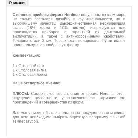
*
Имя
*
Номер телефона
Описание
Комментарий
Столовые приборы фирмы Herdmar
популярны во всем мире
не только благодаря дизайну и функциональности, но и
высочайшему качеству. Высококачественная нержавеющая
сталь (18% хрома и 10% никеля), используются для
производства приборов с гарантией их длительной
*
Введите код
эксплуатации, а также с антикоррозийными свойствами.
Толщина стали 3 мм. Поверхность полирована. Ручки имеют
оригинальную волнообразную форму.
Комплектация:
Отправить
1 x Cтoлoвый нож
1 x Столовая вилка
1 x Столовая ложка
Наше экспертное мнение!
ПЛЮСЫ:
Самое яркое впечатление от фраже Herdmar это -
ощущение целостности, уравновешенности, гармонии его
произведений и совершенства их форм.
Для мытья может быть использована посудомоечная машина,
для чего необходимо выбрать бережную программу с низкой
температурой.