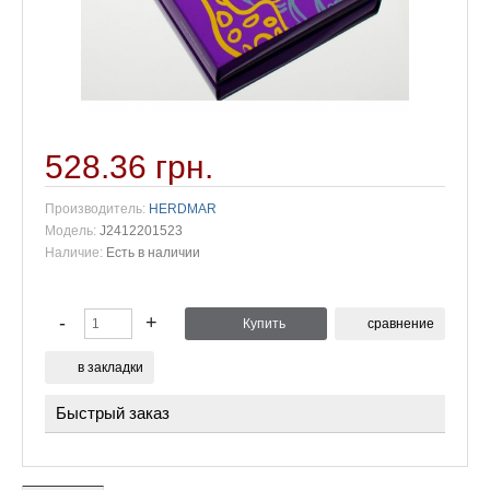
528.36 грн.
Производитель:
HERDMAR
Модель:
J2412201523
Наличие:
Есть в наличии
сравнение
в закладки
Быстрый заказ
Пожалуйста, укажите имя и свой номер телефона, чтобы
мы могли связаться с Вами