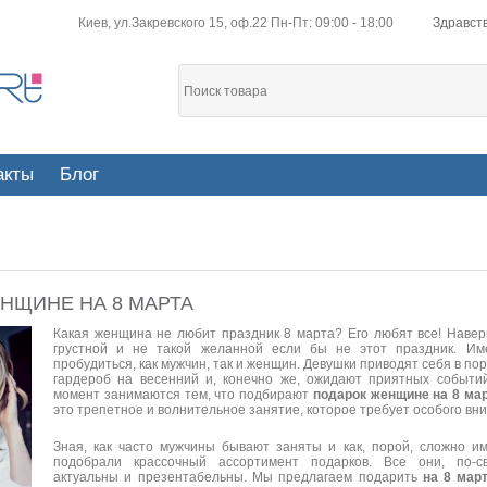
Киев, ул.Закревского 15, оф.22 Пн-Пт: 09:00 - 18:00
Здравств
акты
Блог
НЩИНЕ НА 8 МАРТА
Какая женщина не любит праздник 8 марта? Его любят все! Навер
грустной и не такой желанной если бы не этот праздник. Им
пробудиться, как мужчин, так и женщин. Девушки приводят себя в по
гардероб на весенний и, конечно же, ожидают приятных событи
момент занимаются тем, что подбирают
подарок женщине на 8 ма
это трепетное и волнительное занятие, которое требует особого вн
Зная, как часто мужчины бывают заняты и как, порой, сложно и
подобрали крассочный ассортимент подарков. Все они, по-св
актуальны и презентабельны. Мы предлагаем подарить
на 8 мар