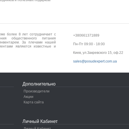
здников и полезных подарков!
 уже более 8 лет сотрудничает с
+380661371889
ния общественного питания
инвентарем. За плечами нашей
Пн-Пт 09:00 - 18:00
ентами являются известные и
Киев, ул.Закревского 15, оф.22
sales@posudexpert.com.ua
Дополнительно
Производители
Акции
Карта сайта
Личный Кабинет
Личный Кабинет