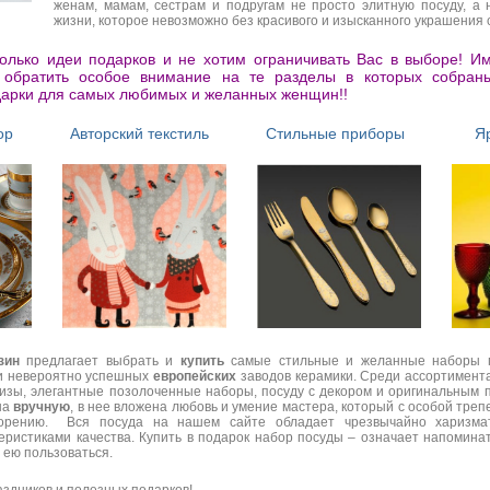
женам, мамам, сестрам и подругам не просто элитную посуду, а 
жизни, которое невозможно без красивого и изысканного украшения 
олько идеи подарков и не хотим ограничивать Вас в выборе! И
 обратить особое внимание на те разделы в которых собран
дарки для самых любимых и желанных женщин!!
ор
Авторский текстиль
Стильные приборы
Я
зин
предлагает выбрать и
купить
самые стильные и желанные наборы п
 и невероятно успешных
европейских
заводов керамики. Среди ассортимент
ы, элегантные позолоченные наборы, посуду с декором и оригинальным п
на
вручную
, в нее вложена любовь и умение мастера, который с особой треп
ворению. Вся посуда на нашем сайте обладает чрезвычайно харизма
ристиками качества. Купить в подарок набор посуды – означает напоминат
 ею пользоваться.