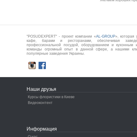
Желаем хороших пра
"POSUDEXPERT" - проект компании «
AL-GROUP
», которая
кафе, барами и ресторанами, обеспечивая заведе
профессиональной посудой, оборудованием и кухонным 
команды огромный опыт в данной сфере, а нашими кли
популярные заведения Украины.
Наши друзья
Курсы флористики в Киеве
Видеоконтент
Информация
О нас