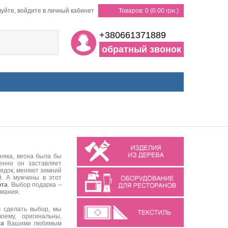
уйте, войдите в личный кабинет
Товаров: 0 (0.00 грн.)
+380661371889
обратный звонок
няка, весна была бы
енно он заставляет
рядок, меняют зимний
й. А мужчины в этот
рта
. Выбор подарка –
имания.
м сделать выбор, мы
оему, оригинальны,
та
Вашими любимым