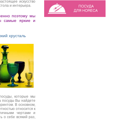
настоящее искусство
стола и интерьера.
менно поэтому мы
ы самые яркие и
ркий хрусталь
осуды, которые мы
а посуды Вы найдете
ринтом. В основном,
етностью относится к
тичными чертами и
ь о себе всякий раз,