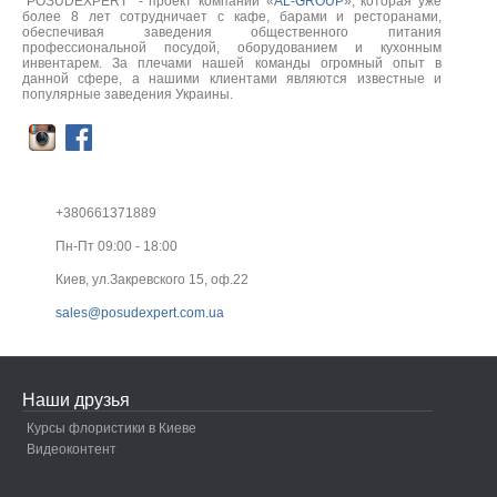
"POSUDEXPERT" - проект компании «
AL-GROUP
», которая уже
более 8 лет сотрудничает с кафе, барами и ресторанами,
обеспечивая заведения общественного питания
профессиональной посудой, оборудованием и кухонным
инвентарем. За плечами нашей команды огромный опыт в
данной сфере, а нашими клиентами являются известные и
популярные заведения Украины.
+380661371889
Пн-Пт 09:00 - 18:00
Киев, ул.Закревского 15, оф.22
sales@posudexpert.com.ua
Наши друзья
Курсы флористики в Киеве
Видеоконтент