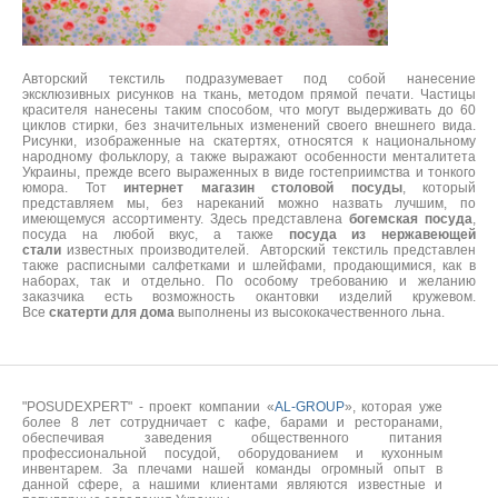
Авторский текстиль подразумевает под собой нанесение
эксклюзивных рисунков на ткань, методом прямой печати. Частицы
красителя нанесены таким способом, что могут выдерживать до 60
циклов стирки, без значительных изменений своего внешнего вида.
Рисунки, изображенные на скатертях, относятся к национальному
народному фольклору, а также выражают особенности менталитета
Украины, прежде всего выраженных в виде гостеприимства и тонкого
юмора. Тот
интернет магазин столовой посуды
, который
представляем мы, без нареканий можно назвать лучшим, по
имеющемуся ассортименту. Здесь представлена
богемская посуда
,
посуда на любой вкус, а также
посуда из нержавеющей
стали
известных производителей. Авторский текстиль представлен
также расписными салфетками и шлейфами, продающимися, как в
наборах, так и отдельно. По особому требованию и желанию
заказчика есть возможность окантовки изделий кружевом.
Все
скатерти для дома
выполнены из высококачественного льна.
"POSUDEXPERT" - проект компании «
AL-GROUP
», которая уже
более 8 лет сотрудничает с кафе, барами и ресторанами,
обеспечивая заведения общественного питания
профессиональной посудой, оборудованием и кухонным
инвентарем. За плечами нашей команды огромный опыт в
данной сфере, а нашими клиентами являются известные и