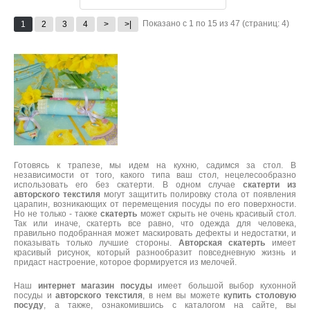
Показано с 1 по 15 из 47 (страниц: 4)
1
2
3
4
>
>|
Готовясь к трапезе, мы идем на кухню, садимся за стол. В
независимости от того, какого типа ваш стол, нецелесообразно
использовать его без скатерти. В одном случае
скатерти из
авторского текстиля
могут защитить полировку стола от появления
царапин, возникающих от перемещения посуды по его поверхности.
Но не только - также
скатерть
может скрыть не очень красивый стол.
Так или иначе, скатерть все равно, что одежда для человека,
правильно подобранная может маскировать дефекты и недостатки, и
показывать только лучшие стороны.
Авторская скатерть
имеет
красивый рисунок, который разнообразит повседневную жизнь и
придаст настроение, которое формируется из мелочей.
Наш
интернет магазин посуды
имеет большой выбор кухонной
посуды и
авторского текстиля
, в нем вы можете
купить столовую
посуду
, а также, ознакомившись с каталогом на сайте, вы