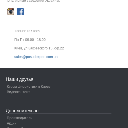
популярные заведения Украины.
+380661371889
Пн-Пт 09:00 - 18:00
Киев, ул.Закревского 15, оф.22
sales@posudexpert.com.ua
Наши друзья
Курсы флористики в Киеве
Видеоконтент
Дополнительно
Производители
Акции