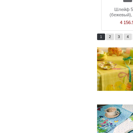
Шлейф 5
(бежевый),
ле
4 156.
1
2
3
4