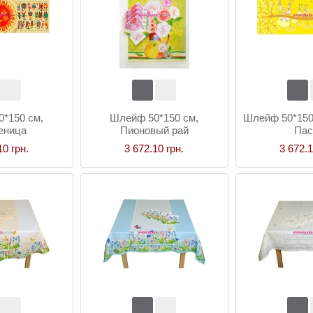
*150 см,
Шлейф 50*150 см,
Шлейф 50*150
еница
Пионовый рай
Пас
10 грн.
3 672.10 грн.
3 672.1