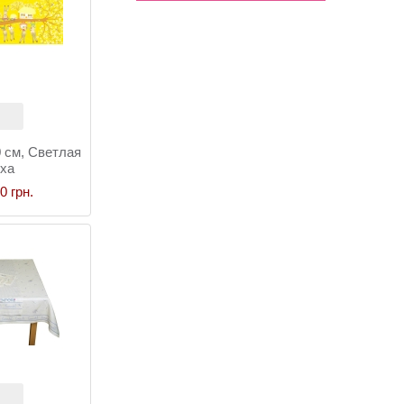
 см, Светлая
ха
0 грн.