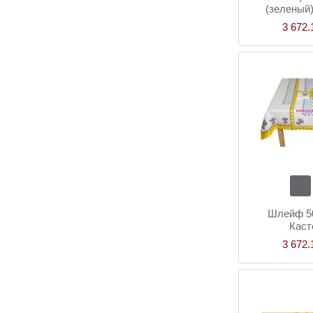
(зеленый)
рапс
3 672.
Шлейф 50
Каст
3 672.