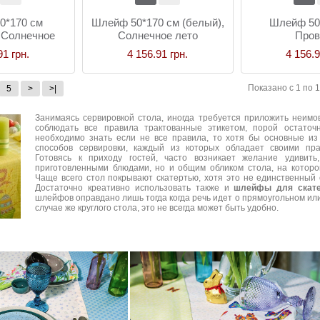
0*170 см
Шлейф 50*170 см (белый),
Шлейф 50*
 Солнечное
Солнечное лето
Пров
то
91 грн.
4 156.91 грн.
4 156.9
Показано с 1 по 1
5
>
>|
Занимаясь сервировкой стола, иногда требуется приложить неимо
соблюдать все правила трактованные этикетом, порой остаточн
необходимо знать если не все правила, то хотя бы основные из 
способов сервировки, каждый из которых обладает своими пр
Готовясь к приходу гостей, часто возникает желание удивить
приготовленными блюдами, но и общим обликом стола, на котор
Чаще всего стол покрывают скатертью, хотя это не единственный
Достаточно креативно использовать также и
шлейфы для скате
шлейфов оправдано лишь тогда когда речь идет о прямоугольном или
случае же круглого стола, это не всегда может быть удобно.