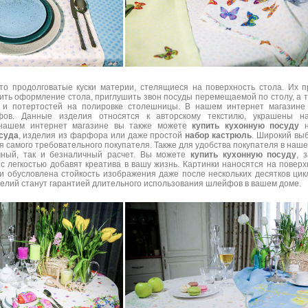
то продолговатые куски материи, стелящиеся на поверхность стола. Их 
ить оформление стола, приглушить звон посуды перемещаемой по столу, а 
 и потертостей на полировке столешницы. В нашем интернет магазине
фов. Данные изделия относятся к авторскому текстилю, украшены н
 нашем интернет магазине вы также можете
купить кухонную посуду
н
суда
, изделия из фарфора или даже простой
набор кастрюль
. Широкий вы
я самого требовательного покупателя. Также для удобства покупателя в наш
ичный, так и безналичный расчет. Вы можете
купить кухонную посуду
, 
 легкостью добавят креатива в вашу жизнь. Картинки наносятся на поверх
и обусловлена стойкость изображения даже после нескольких десятков цик
делий станут гарантией длительного использования шлейфов в вашем доме.