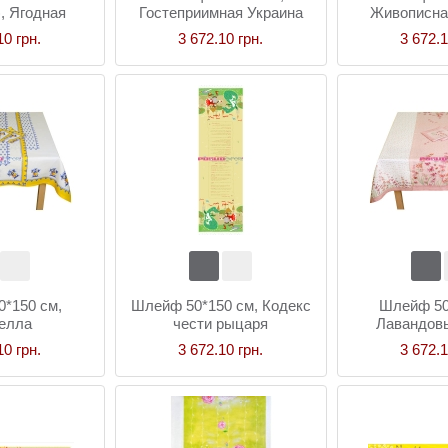
, Ягодная
Гостеприимная Украина
Живописна
одия
10 грн.
3 672.10 грн.
3 672.1
*150 см,
Шлейф 50*150 см, Кодекс
Шлейф 50
елла
чести рыцаря
Лавандов
10 грн.
3 672.10 грн.
3 672.1