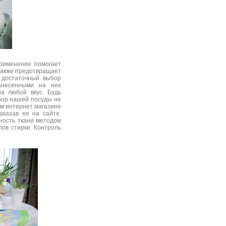
применение помогает
также предотвращает
 достаточный выбор
анесенными на них
а любой вкус. Будь
бор нашей посуды не
ем интернет магазине
заказав ее на сайте.
ность ткани методом
лов стирки. Контроль