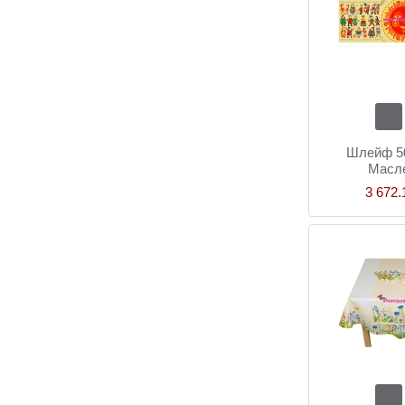
Шлейф 50
Масл
3 672.