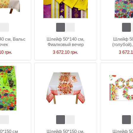
0 см, Вальс
Шлейф 50*140 см,
Шлейф 50
очек
Фиалковый вечер
(голубой)
рапс
10 грн.
3 672.10 грн.
3 672.1
0*150 см
Шлейф 50*150 см,
Шлейф 50