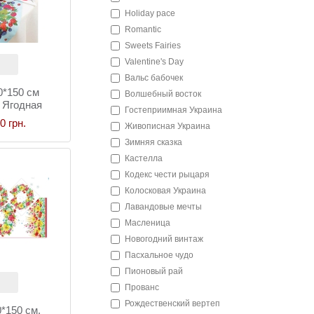
Holiday pace
Romantic
Sweets Fairies
Valentine's Day
Вальс бабочек
*150 см
Волшебный восток
, Ягодная
Гостеприимная Украина
одия
0 грн.
Живописная Украина
Зимняя сказка
Кастелла
Кодекс чести рыцаря
Колосковая Украина
Лавандовые мечты
Масленица
Новогодний винтаж
Пасхальное чудо
Пионовый рай
Прованс
Рождественский вертеп
*150 см,