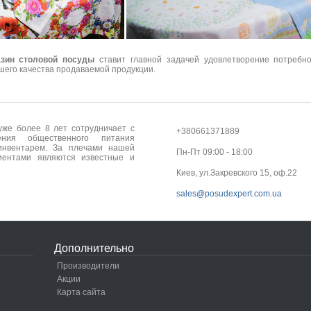
азин столовой посуды
ставит главной задачей удовлетворение потребно
шего качества продаваемой продукции.
 уже более 8 лет сотрудничает с
+380661371889
ния общественного питания
инвентарем. За плечами нашей
Пн-Пт 09:00 - 18:00
ентами являются известные и
Киев, ул.Закревского 15, оф.22
sales@posudexpert.com.ua
Дополнительно
Производители
Акции
Карта сайта