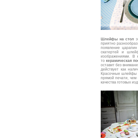
Шлейфы на стол
э
приятно разнообраз
появление царапин
скатертей и шлей
изображениями. В
то
керамическая по
оставит без внимани
действует как нал
Красочные шлейфы с
прямой печати, чем 
качества готовых из