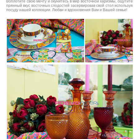
Воплотите свою мечту и окунитесь в мир восточной харизмы, ощутите
прянный вкус восточных слодостей засервировав свой стол используя
посуду нашей коллекции. Любви и вдохновения Вам и Вашей семье!