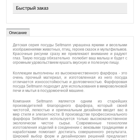
Быстрый заказ
Пожалуйста, укажите имя и свой номер телефона, чтобы
мы могли связаться с Вами
*
Имя
*
Номер телефона
Описание
Комментарий
Детская серия посуды Seltmann украшена яркими и веселыми
изображениями животных, птиц, героев сказок и мультфильмов.
Красочные рисунки сразу же привлекают внимание и радуют
глаз. Такую посуду обязательно полюбит ваш малыш и будет с
огромным удовольствием кушать вкусную и полезную пищу.
*
Введите код
Коллекции выполнены из высококачественного фарфора - это
очень прочный материал, и изготовленная из него посуда
отличается износостойкостью и долговечностью. Фарфоровая
посуда Seltmann подходит для использования в микроволновой
Отправить
печи и мытья в посудомоечной машине.
Компания Seltmann является одним из старейших
производителей благородного фарфора, который своей
чистотой, легкостью и оригинальным дизайном вводит вас в
мир стиля и элегантности. В производстве профессионального
фарфора Seltmann используется только высококачественное
экологически чистое сырье. Современные технологии
изготовления изделий в соединении с вековыми традициями и
наработками помогают достигать совершенного результата.
Широкий выбор форм и дизайнерских решений предлагает