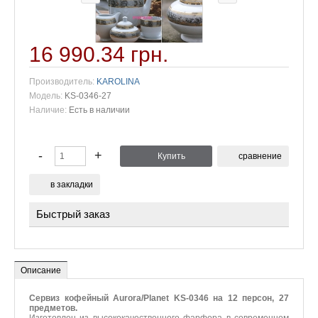
16 990.34 грн.
Производитель:
KAROLINA
Модель:
KS-0346-27
Наличие:
Есть в наличии
сравнение
в закладки
Быстрый заказ
Пожалуйста, укажите имя и свой номер телефона, чтобы
мы могли связаться с Вами
*
Имя
*
Номер телефона
Описание
Комментарий
Сервиз кофейный Aurora/Planet KS-0346 на 12 персон, 27
предметов.