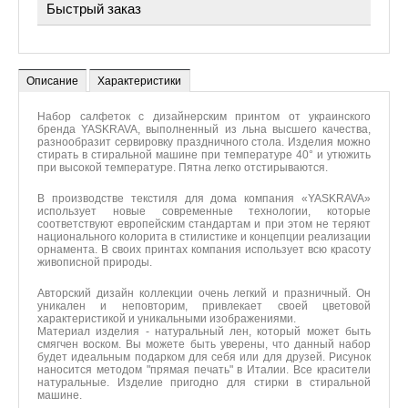
Быстрый заказ
Пожалуйста, укажите имя и свой номер телефона, чтобы
мы могли связаться с Вами
*
Имя
*
Номер телефона
Описание
Характеристики
Комментарий
Набор салфеток с дизайнерским принтом от украинского
бренда YASKRAVA, выполненный из льна высшего качества,
разнообразит сервировку праздничного стола. Изделия можно
стирать в стиральной машине при температуре 40° и утюжить
при высокой температуре. Пятна легко отстирываются.
*
Введите код
В производстве текстиля для дома компания «YASKRAVA»
использует новые современные технологии, которые
соответствуют европейским стандартам и при этом не теряют
национального колорита в стилистике и концепции реализации
Отправить
орнамента. В своих принтах компания использует всю красоту
живописной природы.
Авторский дизайн коллекции очень легкий и празничный. Он
уникален и неповторим, привлекает своей цветовой
характеристикой и уникальными изображениями.
Материал изделия - натуральный лен, который может быть
смягчен воском. Вы можете быть уверены, что данный набор
будет идеальным подарком для себя или для друзей. Рисунок
наносится методом "прямая печать" в Италии. Все красители
натуральные. Изделие пригодно для стирки в стиральной
машине.