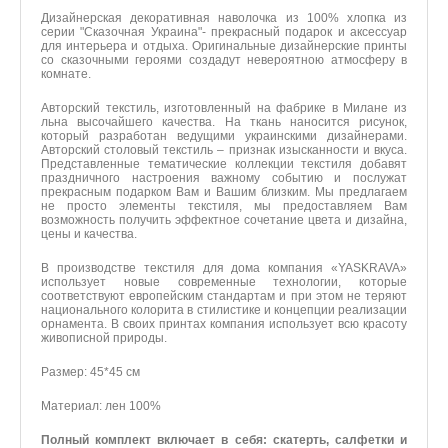
Комментарий
Дизайнерская декоративная наволочка из 100% хлопка из
серии "Сказочная Украина"- прекрасный подарок и аксессуар
для интерьера и отдыха. Оригинальные дизайнерские принты
со сказочными героями создадут невероятною атмосферу в
комнате.
*
Введите код
Авторский текстиль, изготовленный на фабрике в Милане из
льна высочайшего качества. На ткань наносится рисунок,
который разработан ведущими украинскими дизайнерами.
Авторский столовый текстиль – признак изысканности и вкуса.
Отправить
Представленные тематические коллекции текстиля добавят
праздничного настроения важному событию и послужат
прекрасным подарком Вам и Вашим близким. Мы предлагаем
не просто элементы текстиля, мы предоставляем Вам
возможность получить эффектное сочетание цвета и дизайна,
цены и качества.
В производстве текстиля для дома компания «YASKRAVA»
использует новые современные технологии, которые
соответствуют европейским стандартам и при этом не теряют
национального колорита в стилистике и концепции реализации
орнамента. В своих принтах компания использует всю красоту
живописной природы.
Размер: 45*45 см
Материал: лен 100%
Полный комплект включает в себя: скатерть, салфетки и