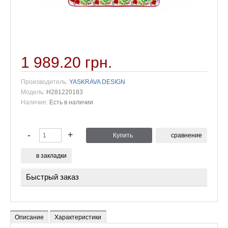
1 989.20 грн.
Производитель:
YASKRAVA DESIGN
Модель:
H281220183
Наличие:
Есть в наличии
сравнение
в закладки
Быстрый заказ
Пожалуйста, укажите имя и свой номер телефона, чтобы
мы могли связаться с Вами
*
Имя
*
Номер телефона
Описание
Характеристики