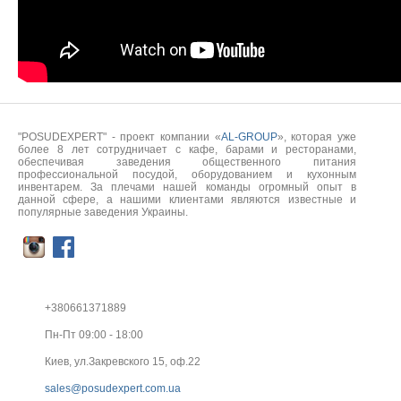
"POSUDEXPERT" - проект компании «
AL-GROUP
», которая уже
более 8 лет сотрудничает с кафе, барами и ресторанами,
обеспечивая заведения общественного питания
профессиональной посудой, оборудованием и кухонным
инвентарем. За плечами нашей команды огромный опыт в
данной сфере, а нашими клиентами являются известные и
популярные заведения Украины.
+380661371889
Пн-Пт 09:00 - 18:00
Киев, ул.Закревского 15, оф.22
sales@posudexpert.com.ua