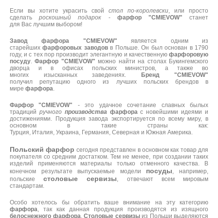
Если вы хотите
украсить свой
стол
по-королевски
,
или просто
сделать
роскошный подарок
-
фарфор "
CMIEVOW"
станет
для
Вас лучшим выбором!
Завод
фарфора "
CMIEVOW
"
является одним
из
старейших
фарфоровых заводов
в Польше.
Он был основан в
1790
году
,
и с тех
пор производит элегантную
и качественную
фарфоровую
посуду
.
Фарфор "
CMIEVOW
"
можно найти
на столах
Букингемского
дворца
и в офисах
польских министров
,
а также во
многих
изысканных
заведениях.
Бренд "
CMIEVOW
"
получил
репутацию одного из лучших
польских
брендов в
мире
фарфора
.
Фарфор "
CMIEVOW
"
-
это удачное сочетание
славных
былых
традиций
ручного
производства
фарфора
с новейшими идеями
и
достижениями. Продукция завода экспортируется
по всему миру
,
в
основном в
такие страны как
:
Турция,
Италия
,
Украина
,
Германия, Северная и Южная
Америка.
Польский фарфор
сегодня представлен в основном как товар для
покупателя со средним достатком. Тем не менее, при создании таких
изделий применяются материалы только отменного качества. В
посуды
конечном результате выпускаемые модели
, например,
столовые сервизы
польские
, отвечают всем мировым
стандартам.
Особо хотелось бы обратить ваше внимание на эту категорию
фарфора
, так как данная продукция производятся из изящного
белоснежного фарфора
.
Столовые сервизы
из Польши выделяются