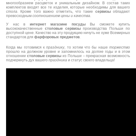
многообразием расцветок и уникальным дизайном. В состав таких
комплектов входят все те изделия, которые необходимы для вашего
стола
. Кроме того важно отметить, что такие
сервизы
обладают
превосходным
соотношением цены и качества
.
У нас в
интернет магазине посуды
Вы сможете купить
высококачественные
столовые сервизы
производства Польши по
доступной цене. Качество на эту продукцию ничуть не хуже Всемирных
стандартов для
фарфоровых предметов
.
Когда мы готовимся к
празднику
, то хотим что бы наше
торжество
прошло на должном уровне и запомнилось на долгие годы и в этом
отношении
столовые сервизы
из Польши – прекрасная возможность
подчеркнуть дух вашего
праздника
и статус своего владельца!